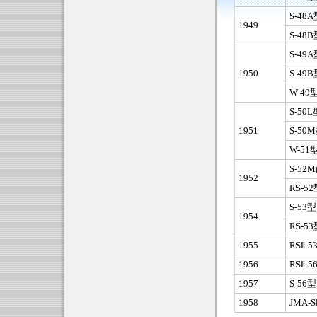
S-4
1949
S-4
S-4
1950
S-4
W-4
S-5
1951
S-5
W-5
S-52
1952
RS-
S-5
1954
RS-
1955
RSⅡ
1956
RSⅡ
1957
S-5
1958
JMA