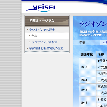
ラジオゾンデの歴史
年表
ラジオゾンデ資料館
年表：
1
～
宇宙開発と明星電気の歴史
開発年度
名称
1号型
1938
97式
温湿発
1944
三式測
三式測
1945
三式温
S-43K
1948
S-4